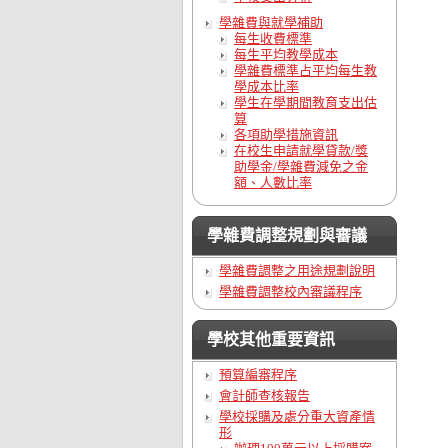
學雜費與就學補助
每生收費標準
每生平均教學成本
學雜費標準占平均每生教
學成本比率
學生在學期間教育支出估
算
各項助學措施資訊
在校生申請就學貸款/獎
助學金/學雜費減免之金
額、人數比率
學雜費調整規劃與審議
學雜費調整之用途規劃說明
學雜費調整校內審議程序
學校其他重要資訊
預算編審程序
會計師查核報告
學校採購及處分重大資產情
形