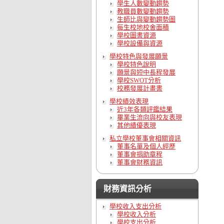
學生人數變動趨勢
教職員數變動趨勢
生師比與變動趨勢圖
每生校地校舍面積
學校圖書資源
學校設備與資源
學校特色與發展願景
學校特色說明
願景與短中長程發展
學校SWOT分析
校務發展計畫書
學校績效表現
近3年各類評鑑結果
畢業生流向與校友表現
其他績優表現
私立學校董事會相關資訊
董事名單及個人經歷
董事會捐助章程
董事會財務資訊
財務資訊分析
學校收入支出分析
學校收入分析
學校支出分析